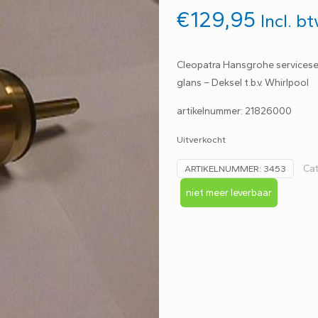
€
129,95
Incl. b
Cleopatra Hansgrohe servicese
glans – Deksel t.b.v. Whirlpool
artikelnummer:
21826000
Uitverkocht
Ca
ARTIKELNUMMER:
3453
niet meer leverbaar