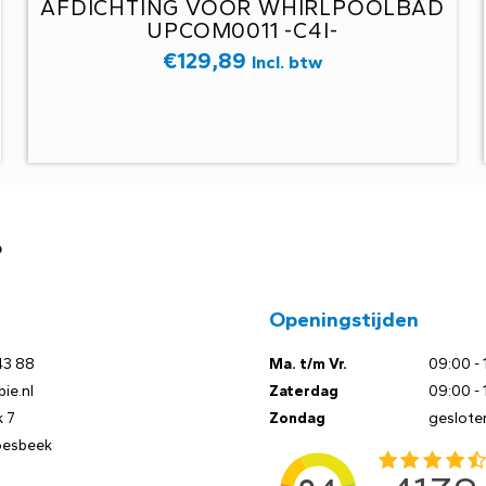
AFDICHTING VOOR WHIRLPOOLBAD
UPCOM0011 -C4I-
€
129,89
Incl. btw
?
Openingstijden
43 88
Ma. t/m Vr.
09:00 - 
ie.nl
Zaterdag
09:00 - 
 7
Zondag
geslote
oesbeek