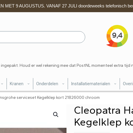
 MET 9 AUGUSTUS. VANAF 27 JULI doordeweeks telefonisch ber
 ingepakt. Houd er wel rekening mee dat PostNL momenteel extra tijd 
Kranen
Onderdelen
Installatiematerialen
Over
nsgrohe serviceset Kegelklep kort 21826000 chroom
Cleopatra H
Kegelklep k