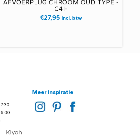
AFVOERPLUG CHROOM OUD TYPE -
C4I-
€
27,95
Incl. btw
Meer inspiratie
17:30
16:00
n