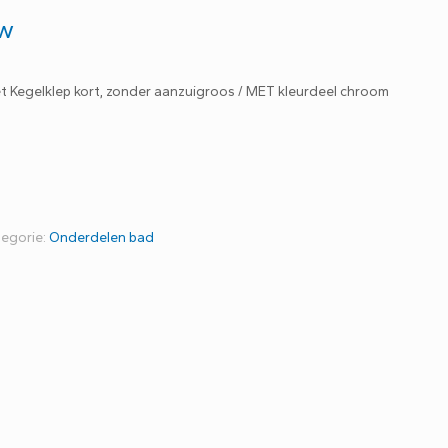
tw
t Kegelklep kort, zonder aanzuigroos / MET kleurdeel chroom
tegorie:
Onderdelen bad