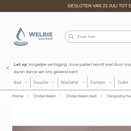
GESLOTEN VAN 23 JULI TOT EN
Let op:
mogelijke vertraging: Jouw pakket wordt snel door ons
✕
duren dan je van ons gewend bent.
Bad
Douche
Wastafel
Fontein
Toilet
Home
Onderdelen
Onderdelen bad
Cleopatra Ha