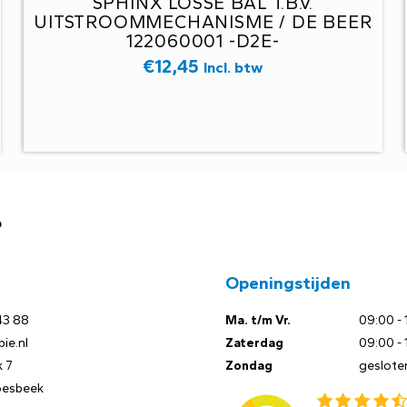
SPHINX LOSSE BAL T.B.V.
UITSTROOMMECHANISME / DE BEER
122060001 -D2E-
€
12,45
Incl. btw
?
Openingstijden
43 88
Ma. t/m Vr.
09:00 - 
ie.nl
Zaterdag
09:00 - 
 7
Zondag
geslote
oesbeek