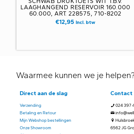
SCHWAB DRUKTOETS WIT T.B.V.
LAAGHANGEND RESERVOIR 160.000
60.000, ART. 228575, 710-8202
€
12,95
Incl. btw
Waarmee kunnen we je helpen
Direct aan de slag
Contact
Verzending
024 397 
Betaling en Retour
info@welb
Mijn Webshop bestellingen
Hulsbroek
Onze Showroom
6562 JG Gr