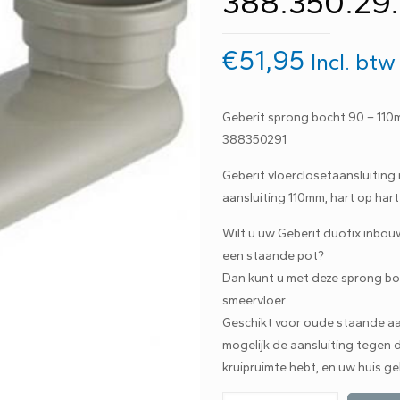
388.350.29.
€
51,95
Incl. btw
Geberit sprong bocht 90 – 110m
388350291
Geberit vloerclosetaansluiting
aansluiting 110mm, hart op har
Wilt u uw Geberit duofix inbou
een staande pot?
Dan kunt u met deze sprong bo
smeervloer.
Geschikt voor oude staande aan
mogelijk de aansluiting tegen d
kruipruimte hebt, en uw huis g