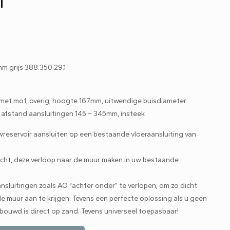
1
m grijs 388.350.29.1
 met mof, overig, hoogte 167mm, uitwendige buisdiameter
t afstand aansluitingen 145 – 345mm, insteek
wreservoir aansluiten op een bestaande vloeraansluiting van
cht, deze verloop naar de muur maken in uw bestaande
sluitingen zoals AO “achter onder” te verlopen, om zo dicht
e muur aan te krijgen. Tevens een perfecte oplossing als u geen
ebouwd is direct op zand. Tevens universeel toepasbaar!