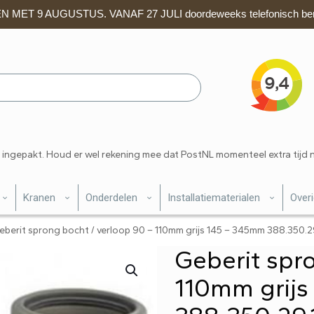
 MET 9 AUGUSTUS. VANAF 27 JULI doordeweeks telefonisch ber
 ingepakt. Houd er wel rekening mee dat PostNL momenteel extra tijd 
Kranen
Onderdelen
Installatiematerialen
Over
eberit sprong bocht / verloop 90 – 110mm grijs 145 – 345mm 388.350.29
Geberit spr
110mm grij