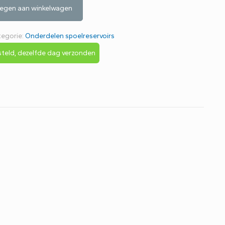
egen aan winkelwagen
tegorie:
Onderdelen spoelreservoirs
teld, dezelfde dag verzonden