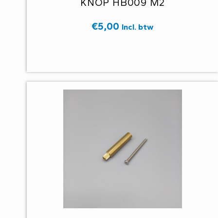
KNOP HB009 M2
€
5,00
Incl. btw