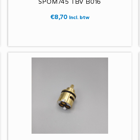
SPOM745 TBV B016
€
8,70
Incl. btw