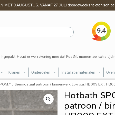
 MET 9 AUGUSTUS. VANAF 27 JULI doordeweeks telefonisch ber
 ingepakt. Houd er wel rekening mee dat PostNL momenteel extra tijd 
Kranen
Onderdelen
Installatiematerialen
Over
POM715 thermostaat patroon / binnenwerk t.b.v. o.a. HB009 EXT, HB0
Hotbath SP
patroon / bi