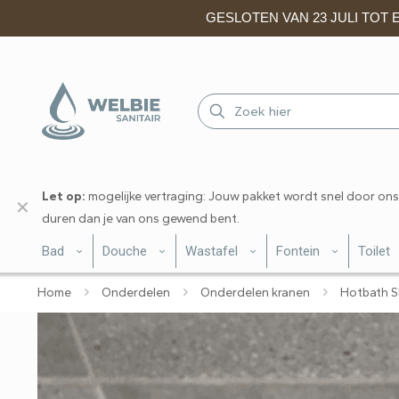
GESLOTEN VAN 23 JULI TOT EN
Let op:
mogelijke vertraging: Jouw pakket wordt snel door ons
✕
duren dan je van ons gewend bent.
Bad
Douche
Wastafel
Fontein
Toilet
Home
Onderdelen
Onderdelen kranen
Hotbath S