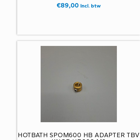
PATROON EAN 8719638629980
€
89,00
Incl. btw
HOTBATH SPOM600 HB ADAPTER TBV