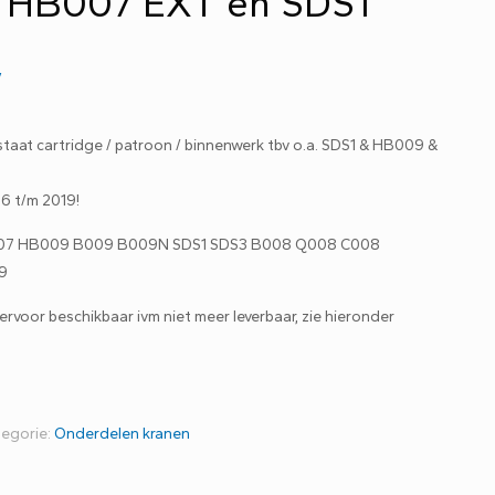
 HB007 EXT en SDS1
w
t cartridge / patroon / binnenwerk tbv o.a. SDS1 & HB009 &
6 t/m 2019!
07 HB009 B009 B009N SDS1 SDS3 B008 Q008 C008
19
iervoor beschikbaar ivm niet meer leverbaar, zie hieronder
tegorie:
Onderdelen kranen