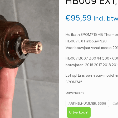
HB009 EXT,
€
95,59
Incl. bt
Hotbath SPOM715 HB Thermostaa
HB007 EXT inbouw N20
Voor bouwjaar vanaf medio 201
HB007 B007 B007N Q007 C0
bouwjaren: 2016 2017 2018 20
Let op! Er is een nieuw model h
SPOM745
Uitverkocht
Ca
ARTIKELNUMMER:
3358
Uitverkocht