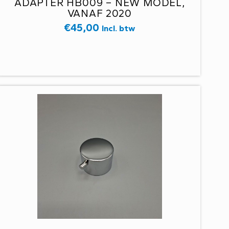
ADAPTER HB009 – NEW MODEL,
VANAF 2020
€
45,00
Incl. btw