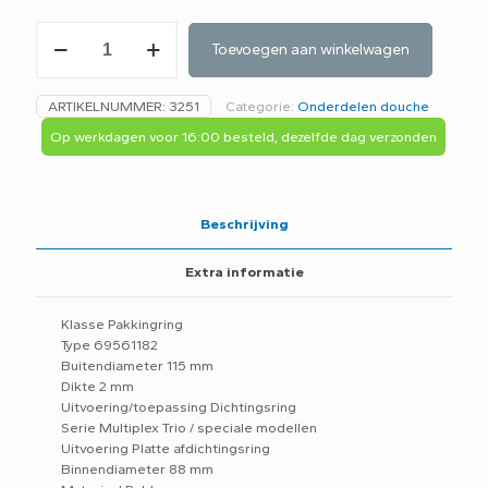
Viega
Toevoegen aan winkelwagen
Tempoplex
oud
type
ARTIKELNUMMER:
3251
Categorie:
Onderdelen douche
afdichting
pakking
Op werkdagen voor 16:00 besteld, dezelfde dag verzonden
rubber
ring
art.
318321
Beschrijving
grijs
115X88mm
Extra informatie
-
C6F-
aantal
Klasse Pakkingring
Type 69561182
Buitendiameter 115 mm
Dikte 2 mm
Uitvoering/toepassing Dichtingsring
Serie Multiplex Trio / speciale modellen
Uitvoering Platte afdichtingsring
Binnendiameter 88 mm