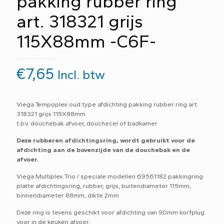
pakking rubber ring
art. 318321 grijs
115X88mm -C6F-
€
7,65
Incl. btw
Viega Tempoplex oud type afdichting pakking rubber ring art.
318321 grijs 115X88mm
t.b.v. douchebak afvoer, douchecel of badkamer
Deze rubberen afdichtingsring, wordt gebruikt voor de
afdichting aan de bovenzijde van de douchebak en de
afvoer.
Viega Multiplex Trio / speciale modellen 69561182 pakkingring
platte afdichtingsring, rubber, grijs, buitendiameter 115mm,
binnendiameter 88mm, dikte 2mm
Deze ring is tevens geschikt voor afdichting van 90mm korfplug
voor in de keuken afvoer.