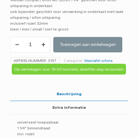
uitsparing in onderkast
ook bijzonder geschikt voor verwerking in onderkast met lade
uitsparing / sifon uitsparing
inclusief rozet 32mm
klein / mini / small / niet te groot
Welsan
Toevoegen aan winkelwagen
compact
sifon
wit
ARTIKELNUMMER:
3157
Categorie:
Wastafel sifons
32mm
1
Op werkdagen voor 16:00 besteld, dezelfde dag verzonden
1/4"
geschikt
voor
sifon
Beschrijving
uitsparing
in
Extra informatie
onderkast
aantal
universeel toepasbaar
1 1/4" binnendraad
incl. rozet