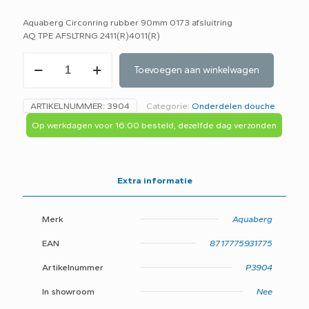
Aquaberg Circonring rubber 90mm 0173 afsluitring
AQ TPE AFSLTRNG 2411(R)4011(R)
Aquaberg
Toevoegen aan winkelwagen
Circonring
rubber
90mm
ARTIKELNUMMER:
3904
Categorie:
Onderdelen douche
0173
-
Op werkdagen voor 16:00 besteld, dezelfde dag verzonden
C7B-
aantal
Extra informatie
Merk
Aquaberg
EAN
8717775931775
Artikelnummer
P3904
In showroom
Nee