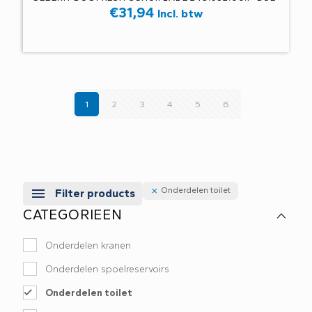
€
31,94
Incl. btw
1
2
3
4
5
6
Onderdelen toilet
Filter products
CATEGORIEEN
Onderdelen kranen
Onderdelen spoelreservoirs
Onderdelen toilet