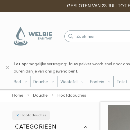
GESLOTEN VAN 23 JULI TOT EN
Let op:
mogelijke vertraging: Jouw pakket wordt snel door ons
✕
duren dan je van ons gewend bent.
Bad
Douche
Wastafel
Fontein
Toilet
Home
Douche
Hoofddouches
Hoofddouches
CATEGORIEEN