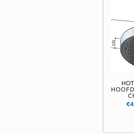
HOT
HOOFD
C
€
4