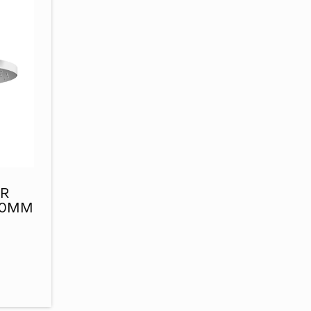
CR
50MM