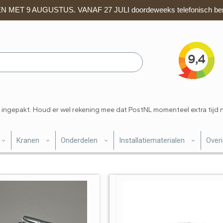
 MET 9 AUGUSTUS. VANAF 27 JULI doordeweeks telefonisch ber
 ingepakt. Houd er wel rekening mee dat PostNL momenteel extra tijd 
Kranen
Onderdelen
Installatiematerialen
Over