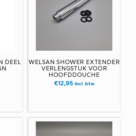
N DEEL
WELSAN SHOWER EXTENDER
GN
VERLENGSTUK VOOR
HOOFDDOUCHE
DOUCHEKOP 1/2 CHROOM
€
12,95
Incl. btw
LENGTE 130MM