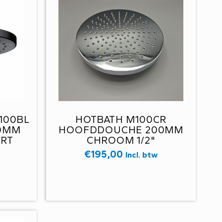
100BL
HOTBATH M100CR
0MM
HOOFDDOUCHE 200MM
ART
CHROOM 1/2"
€
195,00
Incl. btw