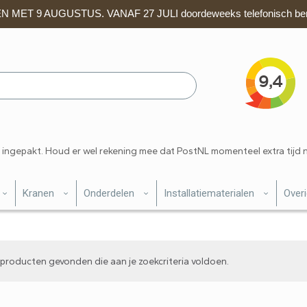
 MET 9 AUGUSTUS. VANAF 27 JULI doordeweeks telefonisch ber
 ingepakt. Houd er wel rekening mee dat PostNL momenteel extra tijd 
Kranen
Onderdelen
Installatiematerialen
Over
producten gevonden die aan je zoekcriteria voldoen.