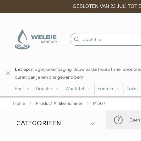
GESLOTEN VAN 23 JULI TOT EN
Let op:
mogelijke vertraging: Jouw pakket wordt snel door ons
✕
duren dan je van ons gewend bent.
Bad
Douche
Wastafel
Fontein
Toilet
Home
Product Artikelnummer
P1567
Geen 
CATEGORIEEN