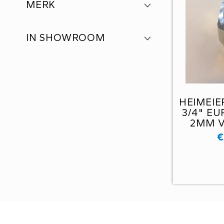
MERK
IN SHOWROOM
HEIMEIE
3/4" E
2MM V
€