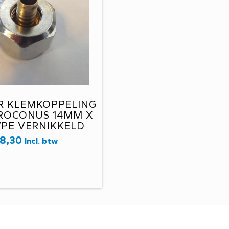
R KLEMKOPPELING
UROCONUS 14MM X
PE VERNIKKELD
131114351
8,30
Incl. btw