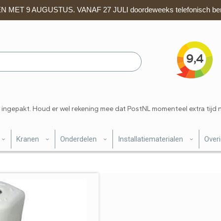
 MET 9 AUGUSTUS. VANAF 27 JULI doordeweeks telefonisch ber
 ingepakt. Houd er wel rekening mee dat PostNL momenteel extra tijd 
Kranen
Onderdelen
Installatiematerialen
Over