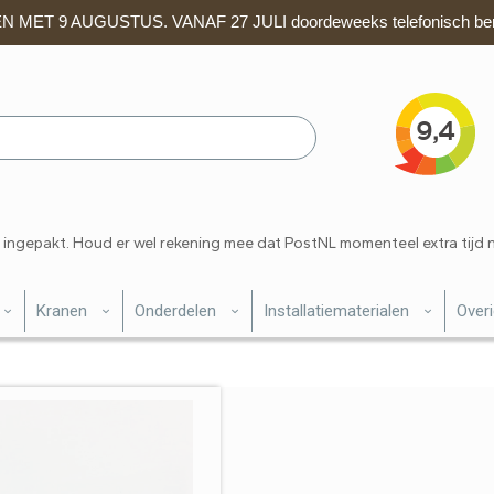
 MET 9 AUGUSTUS. VANAF 27 JULI doordeweeks telefonisch ber
 ingepakt. Houd er wel rekening mee dat PostNL momenteel extra tijd 
Kranen
Onderdelen
Installatiematerialen
Over