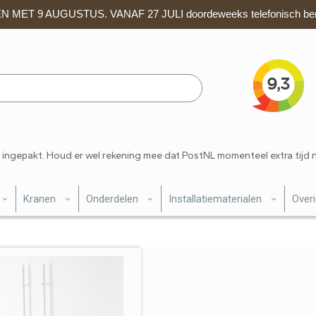
 MET 9 AUGUSTUS. VANAF 27 JULI doordeweeks telefonisch ber
 ingepakt. Houd er wel rekening mee dat PostNL momenteel extra tijd 
Kranen
Onderdelen
Installatiematerialen
Over