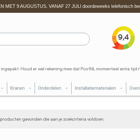
 MET 9 AUGUSTUS. VANAF 27 JULI doordeweeks telefonisch ber
 ingepakt. Houd er wel rekening mee dat PostNL momenteel extra tijd 
Kranen
Onderdelen
Installatiematerialen
Over
producten gevonden die aan je zoekcriteria voldoen.