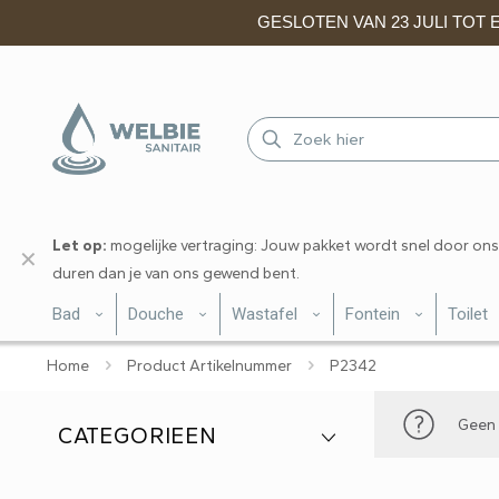
GESLOTEN VAN 23 JULI TOT EN
Let op:
mogelijke vertraging: Jouw pakket wordt snel door ons
✕
duren dan je van ons gewend bent.
Bad
Douche
Wastafel
Fontein
Toilet
Home
Product Artikelnummer
P2342
Geen 
CATEGORIEEN