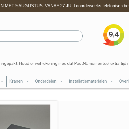
 MET 9 AUGUSTUS. VANAF 27 JULI doordeweeks telefonisch ber
 ingepakt. Houd er wel rekening mee dat PostNL momenteel extra tijd 
Kranen
Onderdelen
Installatiematerialen
Over