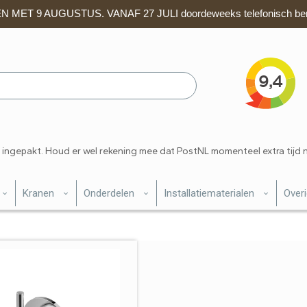
 MET 9 AUGUSTUS. VANAF 27 JULI doordeweeks telefonisch ber
 ingepakt. Houd er wel rekening mee dat PostNL momenteel extra tijd 
Kranen
Onderdelen
Installatiematerialen
Over