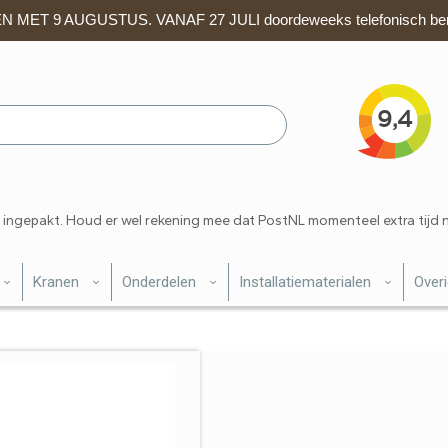
 MET 9 AUGUSTUS. VANAF 27 JULI doordeweeks telefonisch ber
 ingepakt. Houd er wel rekening mee dat PostNL momenteel extra tijd 
Kranen
Onderdelen
Installatiematerialen
Over