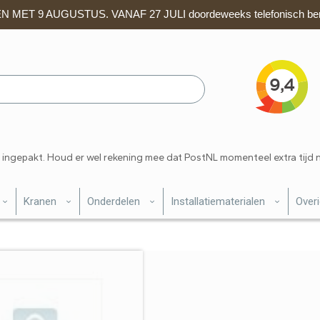
 MET 9 AUGUSTUS. VANAF 27 JULI doordeweeks telefonisch ber
 ingepakt. Houd er wel rekening mee dat PostNL momenteel extra tijd 
Kranen
Onderdelen
Installatiematerialen
Over