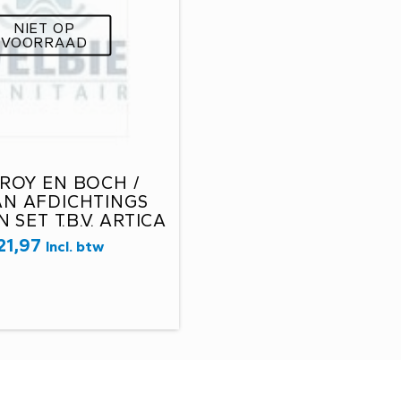
NIET OP
VOORRAAD
EROY EN BOCH /
N AFDICHTINGS
 SET T.B.V. ARTICA
 ROND ART. NR.
21,97
Incl. btw
CSPM0068