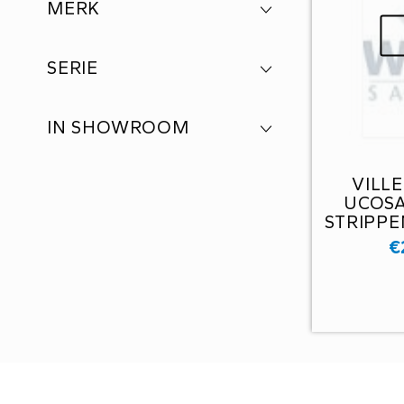
MERK
SERIE
IN SHOWROOM
VILL
UCOSA
STRIPPEN
1/4
€
U