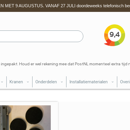
 MET 9 AUGUSTUS. VANAF 27 JULI doordeweeks telefonisch ber
 ingepakt. Houd er wel rekening mee dat PostNL momenteel extra tijd 
Kranen
Onderdelen
Installatiematerialen
Over