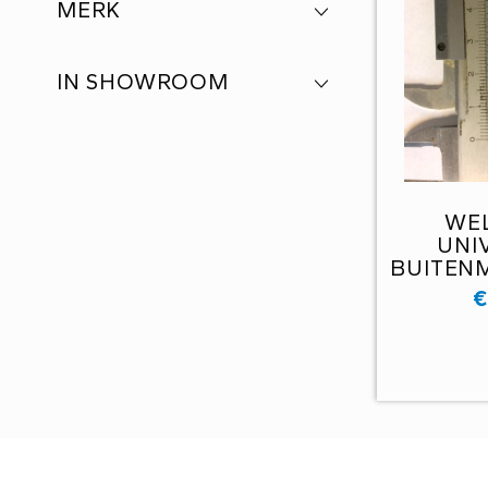
MERK
IN SHOWROOM
WE
UNI
BUITENM
€