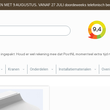
 MET 9 AUGUSTUS. VANAF 27 JULI doordeweeks telefonisch ber
 ingepakt. Houd er wel rekening mee dat PostNL momenteel extra tijd 
Kranen
Onderdelen
Installatiematerialen
Over