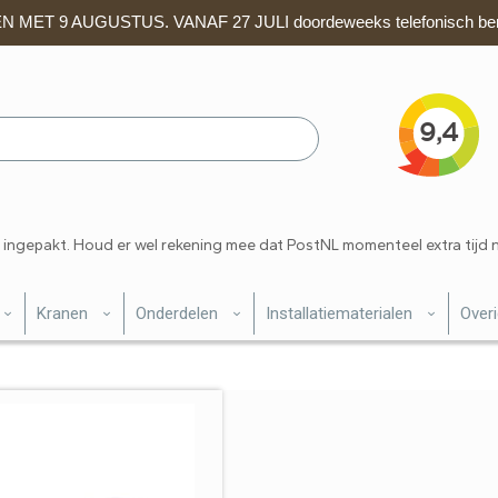
 MET 9 AUGUSTUS. VANAF 27 JULI doordeweeks telefonisch ber
 ingepakt. Houd er wel rekening mee dat PostNL momenteel extra tijd 
Kranen
Onderdelen
Installatiematerialen
Over