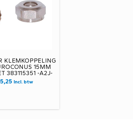
R KLEMKOPPELING
EUROCONUS 15MM
T 383115351 -A2J-
€
5,25
Incl. btw