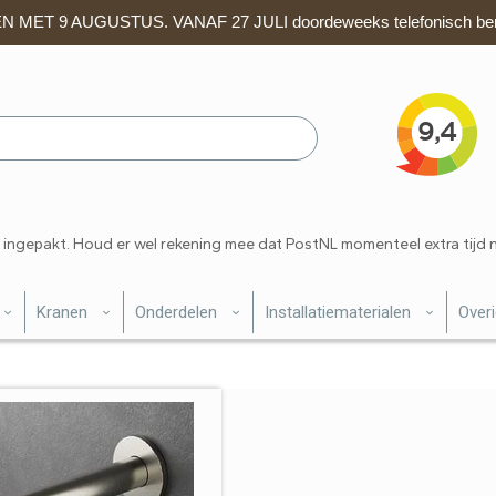
 MET 9 AUGUSTUS. VANAF 27 JULI doordeweeks telefonisch ber
 ingepakt. Houd er wel rekening mee dat PostNL momenteel extra tijd 
Kranen
Onderdelen
Installatiematerialen
Over