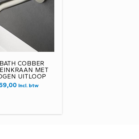
BATH COBBER
EINKRAAN MET
OGEN UITLOOP
B NATURAL BRASS
69,00
Incl. btw