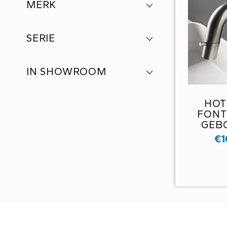
MERK
SERIE
IN SHOWROOM
HOT
FONT
GEB
UW001N
€
1