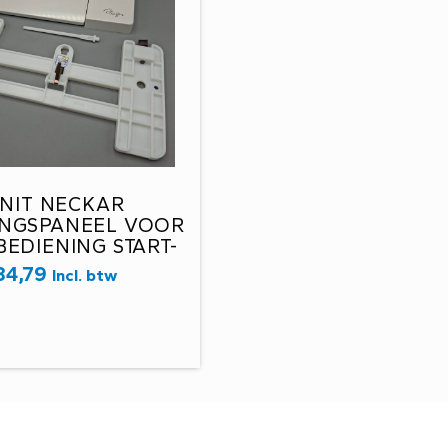
NIT NECKAR
INGSPANEEL VOOR
EDIENING START-
WIT 16017010026
34,79
Incl. btw