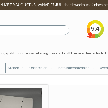
 MET 9 AUGUSTUS. VANAF 27 JULI doordeweeks telefonisch ber
 ingepakt. Houd er wel rekening mee dat PostNL momenteel extra tijd 
Kranen
Onderdelen
Installatiematerialen
Over