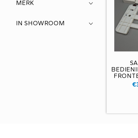
MERK
IN SHOWROOM
SA
BEDIEN
FRONTB
STOP 
€