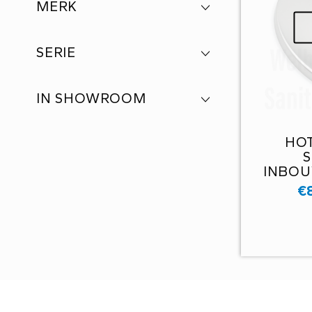
MERK
SERIE
IN SHOWROOM
HO
INBO
ROZET G
€