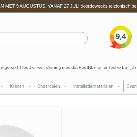
 MET 9 AUGUSTUS. VANAF 27 JULI doordeweeks telefonisch ber
 ingepakt. Houd er wel rekening mee dat PostNL momenteel extra tijd 
Kranen
Onderdelen
Installatiematerialen
Over