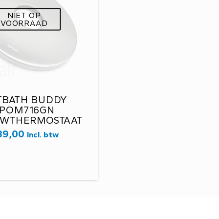
NIET OP
VOORRAAD
TBATH BUDDY
SPOM716GN
UWTHERMOSTAAT
EBORSTELD NIKKEL
89,00
Incl. btw