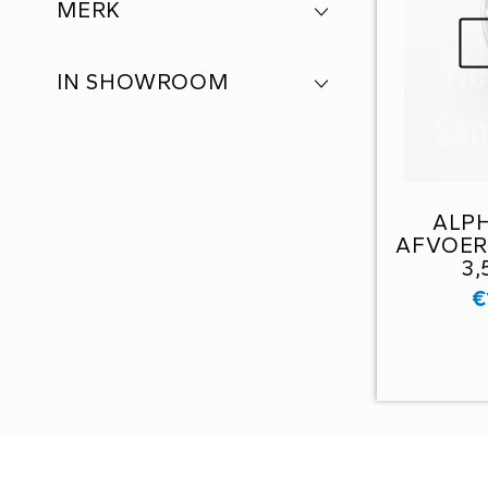
MERK
IN SHOWROOM
ALPH
AFVOERP
3
€