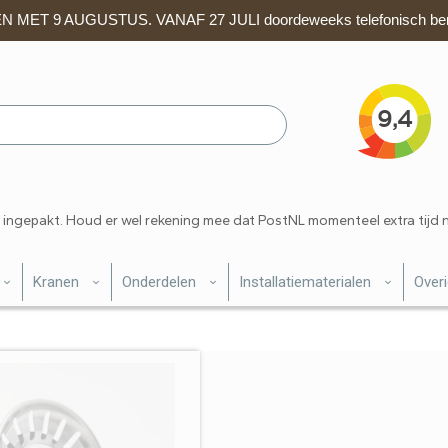
 MET 9 AUGUSTUS. VANAF 27 JULI doordeweeks telefonisch ber
 ingepakt. Houd er wel rekening mee dat PostNL momenteel extra tijd 
Kranen
Onderdelen
Installatiematerialen
Over