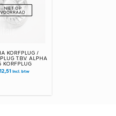
NIET OP
VOORRAAD
A KORFPLUG /
LUG T.B.V. ALPHA
,5 KORFPLUG
12,51
Incl. btw