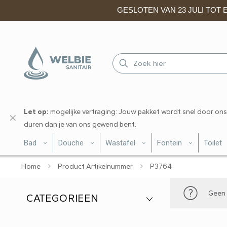
GESLOTEN VAN 23 JULI TOT EN
Let op:
mogelijke vertraging: Jouw pakket wordt snel door ons
✕
duren dan je van ons gewend bent.
Bad
Douche
Wastafel
Fontein
Toilet
Home
Product Artikelnummer
P3764
Geen 
CATEGORIEEN