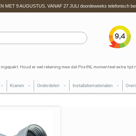
 MET 9 AUGUSTUS. VANAF 27 JULI doordeweeks telefonisch ber
 ingepakt. Houd er wel rekening mee dat PostNL momenteel extra tijd 
Kranen
Onderdelen
Installatiematerialen
Over