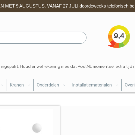
 MET 9 AUGUSTUS. VANAF 27 JULI doordeweeks telefonisch ber
 ingepakt. Houd er wel rekening mee dat PostNL momenteel extra tijd 
Kranen
Onderdelen
Installatiematerialen
Over