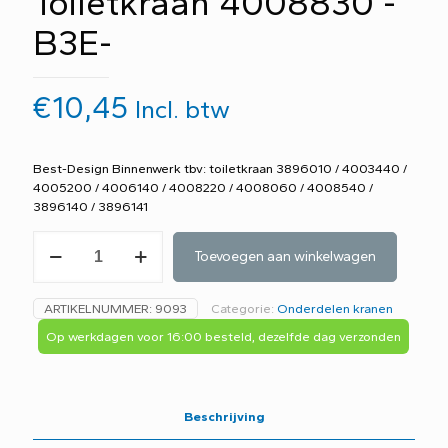
Toiletkraan 4008830 -
B3E-
€
10,45
Incl. btw
Best-Design Binnenwerk tbv: toiletkraan 3896010 / 4003440 /
4005200 / 4006140 / 4008220 / 4008060 / 4008540 /
3896140 / 3896141
Best-
Toevoegen aan winkelwagen
Design
Binnenwerk
t.b.v
ARTIKELNUMMER:
9093
Categorie:
Onderdelen kranen
Toiletkraan
4008830
Op werkdagen voor 16:00 besteld, dezelfde dag verzonden
-
B3E-
aantal
Beschrijving