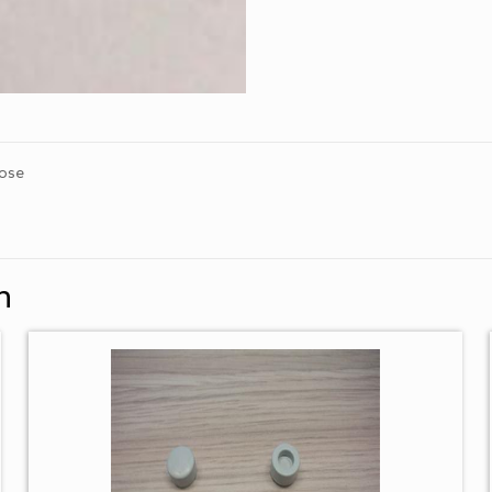
lose
n