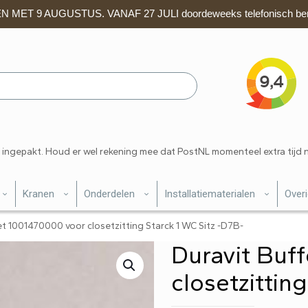
 MET 9 AUGUSTUS. VANAF 27 JULI doordeweeks telefonisch ber
 ingepakt. Houd er wel rekening mee dat PostNL momenteel extra tijd 
Kranen
Onderdelen
Installatiematerialen
Over
et 1001470000 voor closetzitting Starck 1 WC Sitz -D7B-
Duravit Buf
closetzittin