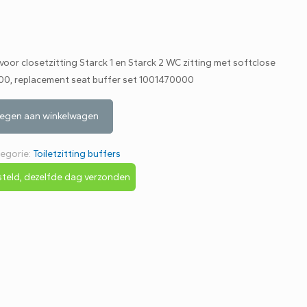
oor closetzitting Starck 1 en Starck 2 WC zitting met softclose
0000, replacement seat buffer set 1001470000
egen aan winkelwagen
egorie:
Toiletzitting buffers
teld, dezelfde dag verzonden