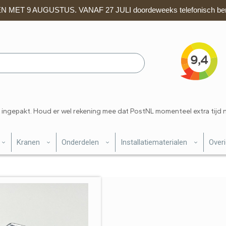
 MET 9 AUGUSTUS. VANAF 27 JULI doordeweeks telefonisch ber
 ingepakt. Houd er wel rekening mee dat PostNL momenteel extra tijd 
Kranen
Onderdelen
Installatiematerialen
Over