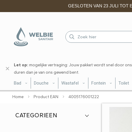
GESLOTEN VAN 23 JULI TOT EN
Let op:
mogelijke vertraging: Jouw pakket wordt snel door ons
✕
duren dan je van ons gewend bent.
Bad
Douche
Wastafel
Fontein
Toilet
Home
Product EAN
4005176001222
CATEGORIEEN