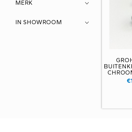
MERK
IN SHOWROOM
GROH
BUITENK
CHROOM
€