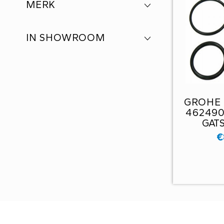
MERK
IN SHOWROOM
GROHE 
462490
GAT
€