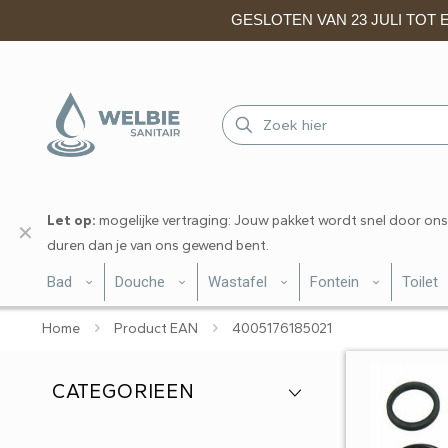
GESLOTEN VAN 23 JULI TOT EN
Let op:
mogelijke vertraging: Jouw pakket wordt snel door ons
✕
duren dan je van ons gewend bent.
Bad
Douche
Wastafel
Fontein
Toilet
Home
Product EAN
4005176185021
CATEGORIEEN