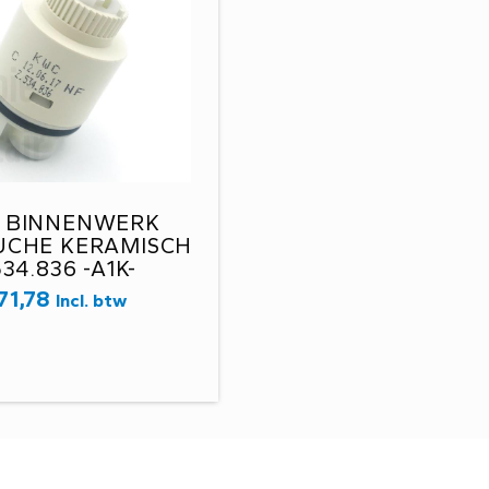
 BINNENWERK
UCHE KERAMISCH
534.836 -A1K-
71,78
Incl. btw