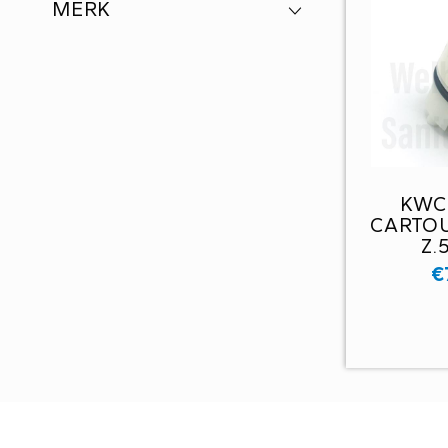
MERK
KWC
CARTO
Z.
€