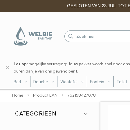
GESLOTEN VAN 23 JULI TOT EN
Let op:
mogelijke vertraging: Jouw pakket wordt snel door ons
✕
duren dan je van ons gewend bent.
Bad
Douche
Wastafel
Fontein
Toilet
Home
Product EAN
762158427078
CATEGORIEEN