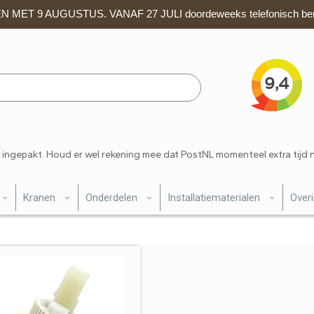
 MET 9 AUGUSTUS. VANAF 27 JULI doordeweeks telefonisch ber
 ingepakt. Houd er wel rekening mee dat PostNL momenteel extra tijd 
Kranen
Onderdelen
Installatiematerialen
Over