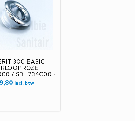
RIT 300 BASIC
ERLOOPROZET
00 / S8H734C00 -
D6H-
9,80
Incl. btw