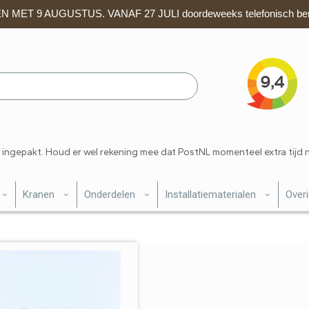
 MET 9 AUGUSTUS. VANAF 27 JULI doordeweeks telefonisch ber
 ingepakt. Houd er wel rekening mee dat PostNL momenteel extra tijd 
Kranen
Onderdelen
Installatiematerialen
Over