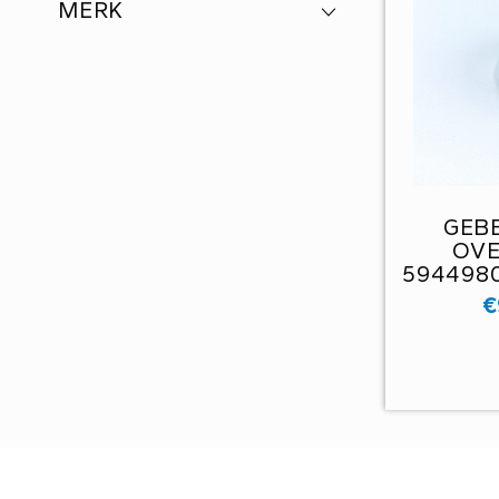
MERK
GEBE
OV
5944980
€