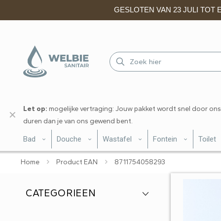
GESLOTEN VAN 23 JULI TOT EN
Let op:
mogelijke vertraging: Jouw pakket wordt snel door ons
✕
duren dan je van ons gewend bent.
Bad
Douche
Wastafel
Fontein
Toilet
Home
Product EAN
8711754058293
CATEGORIEEN