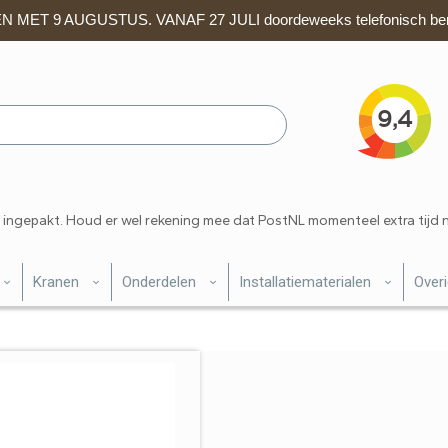
 MET 9 AUGUSTUS. VANAF 27 JULI doordeweeks telefonisch ber
 ingepakt. Houd er wel rekening mee dat PostNL momenteel extra tijd 
Kranen
Onderdelen
Installatiematerialen
Over