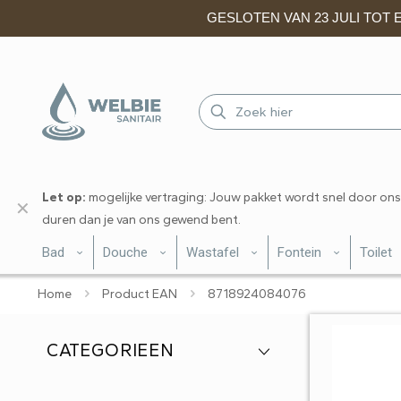
GESLOTEN VAN 23 JULI TOT EN
Let op:
mogelijke vertraging: Jouw pakket wordt snel door ons
✕
duren dan je van ons gewend bent.
Bad
Douche
Wastafel
Fontein
Toilet
Home
Product EAN
8718924084076
CATEGORIEEN