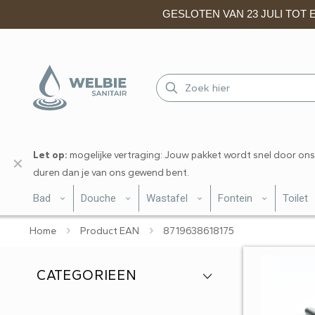
GESLOTEN VAN 23 JULI TOT EN
Let op:
mogelijke vertraging: Jouw pakket wordt snel door ons
✕
duren dan je van ons gewend bent.
Bad
Douche
Wastafel
Fontein
Toilet
Home
Product EAN
8719638618175
CATEGORIEEN