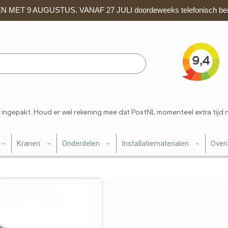
 MET 9 AUGUSTUS. VANAF 27 JULI doordeweeks telefonisch ber
 ingepakt. Houd er wel rekening mee dat PostNL momenteel extra tijd 
Kranen
Onderdelen
Installatiematerialen
Over