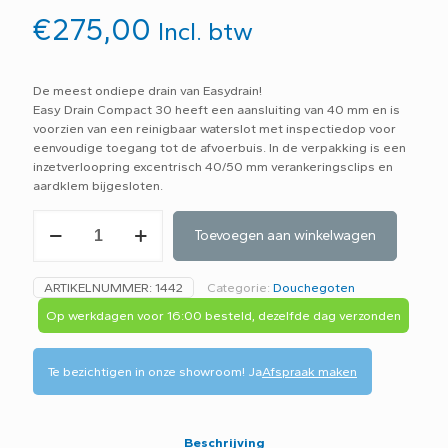
€
275,00
Incl. btw
De meest ondiepe drain van Easydrain!
Easy Drain Compact 30 heeft een aansluiting van 40 mm en is
voorzien van een reinigbaar waterslot met inspectiedop voor
eenvoudige toegang tot de afvoerbuis. In de verpakking is een
inzetverloopring excentrisch 40/50 mm verankeringsclips en
aardklem bijgesloten.
Easydrain
Toevoegen aan winkelwagen
draingoot
compact
30
ARTIKELNUMMER:
1442
Categorie:
Douchegoten
90cm
aantal
Op werkdagen voor 16:00 besteld, dezelfde dag verzonden
Te bezichtigen in onze showroom!
Ja
Afspraak maken
Beschrijving