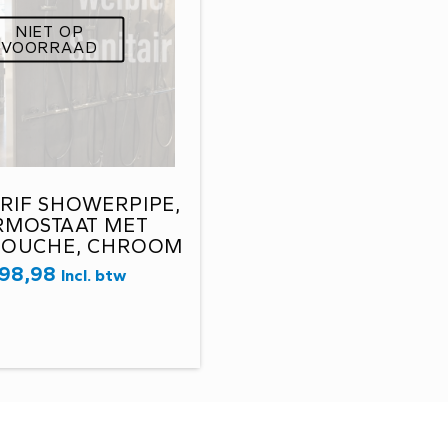
NIET OP
VOORRAAD
RIF SHOWERPIPE,
RMOSTAAT MET
OUCHE, CHROOM
017756110
98,98
Incl. btw