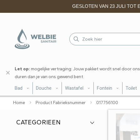
GESLOTEN VAN 23 JULI TOT EN
Let op:
mogelijke vertraging: Jouw pakket wordt snel door ons
✕
duren dan je van ons gewend bent.
Bad
Douche
Wastafel
Fontein
Toilet
Home
Product Fabrieksnummer
017756100
CATEGORIEEN