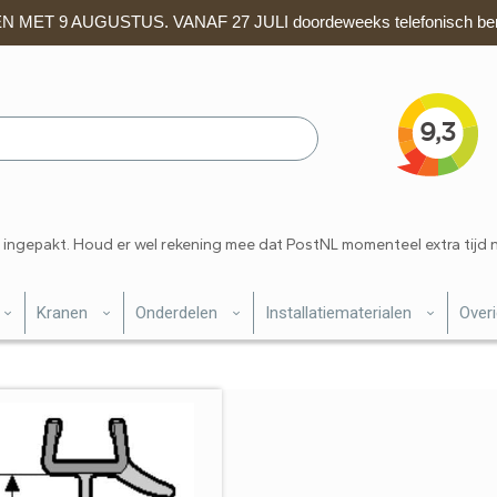
 MET 9 AUGUSTUS. VANAF 27 JULI doordeweeks telefonisch ber
 ingepakt. Houd er wel rekening mee dat PostNL momenteel extra tijd 
Kranen
Onderdelen
Installatiematerialen
Over