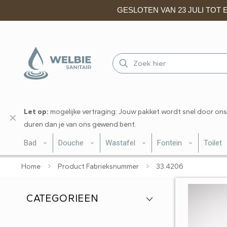
GESLOTEN VAN 23 JULI TOT EN
Let op:
mogelijke vertraging: Jouw pakket wordt snel door ons
✕
duren dan je van ons gewend bent.
Bad
Douche
Wastafel
Fontein
Toilet
Home
Product Fabrieksnummer
33.4206
CATEGORIEEN