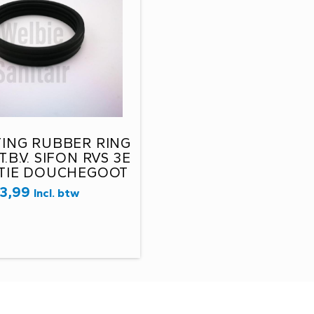
ING RUBBER RING
T.B.V. SIFON RVS 3E
TIE DOUCHEGOOT
.4205. -C7F-
3,99
Incl. btw