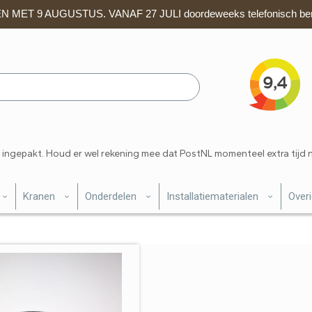
 MET 9 AUGUSTUS. VANAF 27 JULI doordeweeks telefonisch ber
 ingepakt. Houd er wel rekening mee dat PostNL momenteel extra tijd 
Kranen
Onderdelen
Installatiematerialen
Over