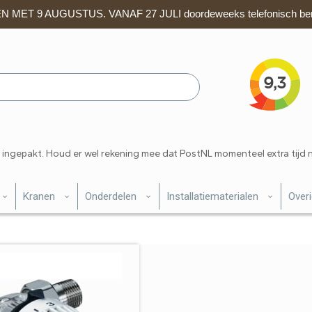
 MET 9 AUGUSTUS. VANAF 27 JULI doordeweeks telefonisch ber
 ingepakt. Houd er wel rekening mee dat PostNL momenteel extra tijd 
Kranen
Onderdelen
Installatiematerialen
Over