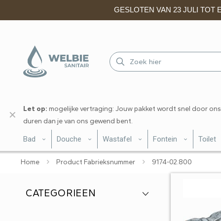
GESLOTEN VAN 23 JULI TOT EN
Let op:
mogelijke vertraging: Jouw pakket wordt snel door ons
✕
duren dan je van ons gewend bent.
Bad
Douche
Wastafel
Fontein
Toilet
Home
Product Fabrieksnummer
9174-02.800
CATEGORIEEN