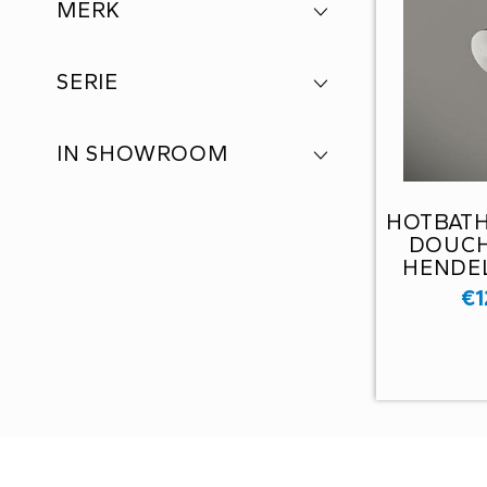
MERK
SERIE
IN SHOWROOM
HOTBAT
DOUCH
HENDE
CB
€
1