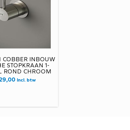
H COBBER INBOUW
E STOPKRAAN 1-
L ROND CHROOM
010HCR HOT
29,00
Incl. btw