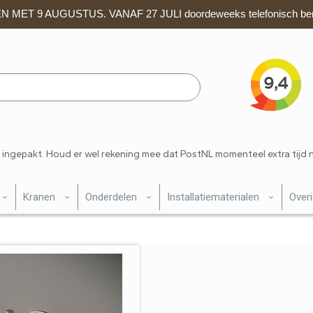
 MET 9 AUGUSTUS. VANAF 27 JULI doordeweeks telefonisch ber
 ingepakt. Houd er wel rekening mee dat PostNL momenteel extra tijd 
Kranen
Onderdelen
Installatiematerialen
Over