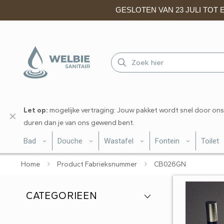
GESLOTEN VAN 23 JULI TOT EN
Let op:
mogelijke vertraging: Jouw pakket wordt snel door ons
✕
duren dan je van ons gewend bent.
Bad
Douche
Wastafel
Fontein
Toilet
Home
Product Fabrieksnummer
CB026GN
CATEGORIEEN