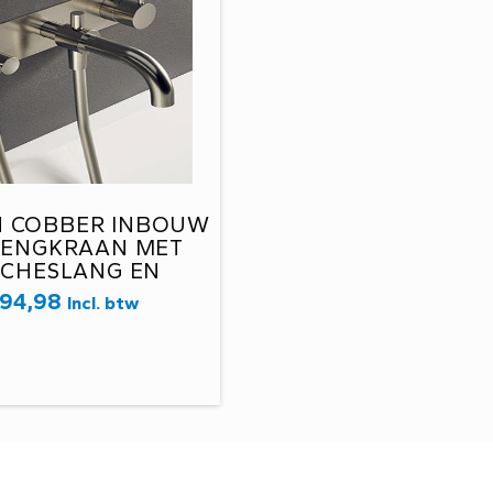
H COBBER INBOUW
MENGKRAAN MET
CHESLANG EN
CHE GEBORSTELD
94,98
Incl. btw
KEL CB026GN