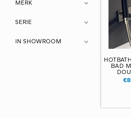
MERK
SERIE
IN SHOWROOM
HOTBAT
BAD 
DOU
HANDDOU
€
8
NIK