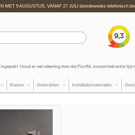
 MET 9 AUGUSTUS. VANAF 27 JULI doordeweeks telefonisch ber
 ingepakt. Houd er wel rekening mee dat PostNL momenteel extra tijd 
Kranen
Onderdelen
Installatiematerialen
Over