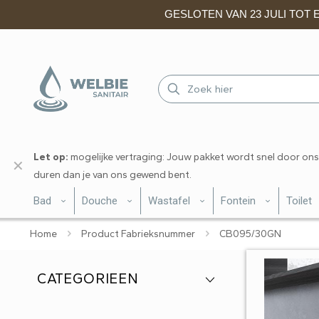
GESLOTEN VAN 23 JULI TOT EN
Let op:
mogelijke vertraging: Jouw pakket wordt snel door ons
✕
duren dan je van ons gewend bent.
Bad
Douche
Wastafel
Fontein
Toilet
Home
Product Fabrieksnummer
CB095/30GN
CATEGORIEEN