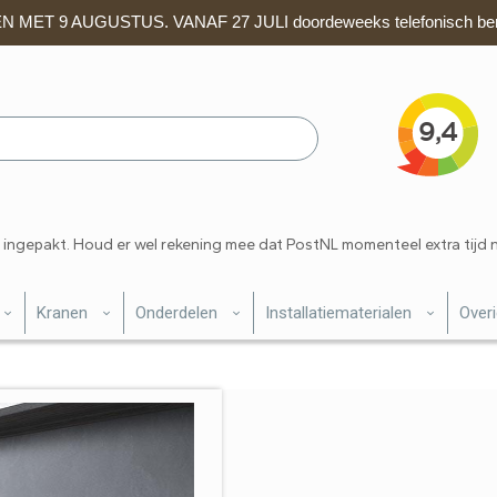
 MET 9 AUGUSTUS. VANAF 27 JULI doordeweeks telefonisch ber
 ingepakt. Houd er wel rekening mee dat PostNL momenteel extra tijd 
Kranen
Onderdelen
Installatiematerialen
Over