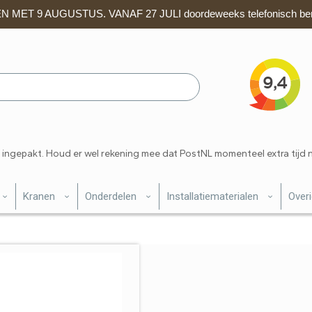
 MET 9 AUGUSTUS. VANAF 27 JULI doordeweeks telefonisch ber
 ingepakt. Houd er wel rekening mee dat PostNL momenteel extra tijd 
Kranen
Onderdelen
Installatiematerialen
Over