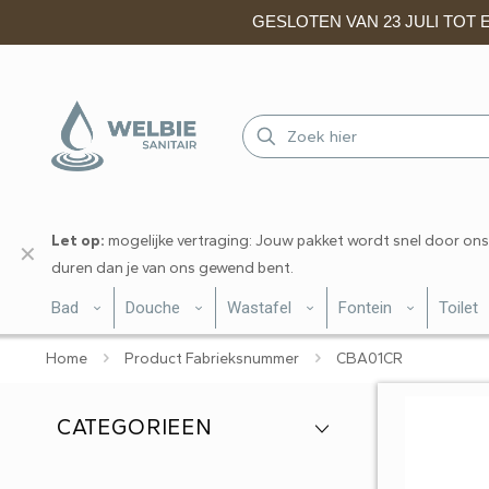
GESLOTEN VAN 23 JULI TOT EN
Let op:
mogelijke vertraging: Jouw pakket wordt snel door ons
✕
duren dan je van ons gewend bent.
Bad
Douche
Wastafel
Fontein
Toilet
Home
Product Fabrieksnummer
CBA01CR
CATEGORIEEN