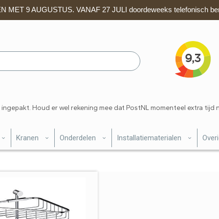
 MET 9 AUGUSTUS. VANAF 27 JULI doordeweeks telefonisch ber
 ingepakt. Houd er wel rekening mee dat PostNL momenteel extra tijd 
Kranen
Onderdelen
Installatiematerialen
Over