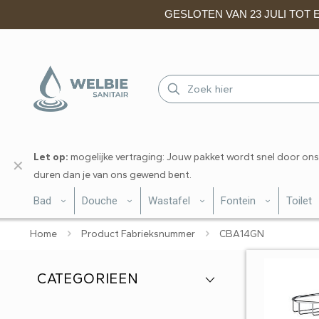
GESLOTEN VAN 23 JULI TOT EN
Let op:
mogelijke vertraging: Jouw pakket wordt snel door ons
✕
duren dan je van ons gewend bent.
Bad
Douche
Wastafel
Fontein
Toilet
Home
Product Fabrieksnummer
CBA14GN
CATEGORIEEN