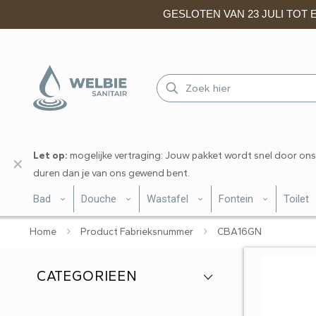
GESLOTEN VAN 23 JULI TOT EN
Let op:
mogelijke vertraging: Jouw pakket wordt snel door ons
✕
duren dan je van ons gewend bent.
Bad
Douche
Wastafel
Fontein
Toilet
Home
Product Fabrieksnummer
CBA16GN
CATEGORIEEN