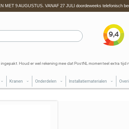
 MET 9 AUGUSTUS. VANAF 27 JULI doordeweeks telefonisch ber
 ingepakt. Houd er wel rekening mee dat PostNL momenteel extra tijd 
Kranen
Onderdelen
Installatiematerialen
Over