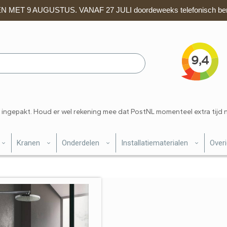
 MET 9 AUGUSTUS. VANAF 27 JULI doordeweeks telefonisch ber
 ingepakt. Houd er wel rekening mee dat PostNL momenteel extra tijd 
Kranen
Onderdelen
Installatiematerialen
Over