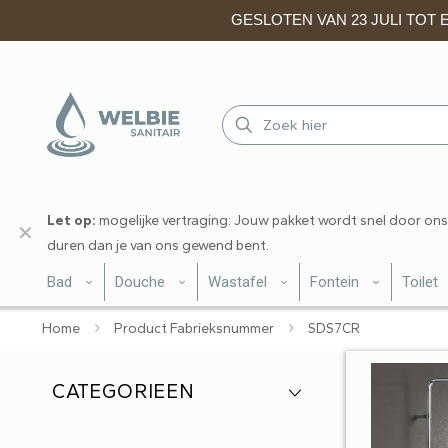
GESLOTEN VAN 23 JULI TOT EN
Let op:
mogelijke vertraging: Jouw pakket wordt snel door ons
✕
duren dan je van ons gewend bent.
Bad
Douche
Wastafel
Fontein
Toilet
Home
Product Fabrieksnummer
SDS7CR
CATEGORIEEN