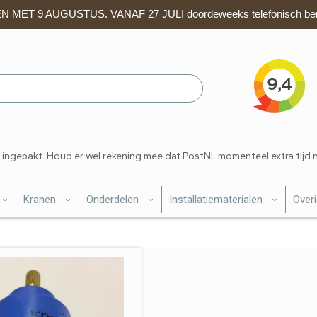
 MET 9 AUGUSTUS. VANAF 27 JULI doordeweeks telefonisch ber
 ingepakt. Houd er wel rekening mee dat PostNL momenteel extra tijd 
Kranen
Onderdelen
Installatiematerialen
Over