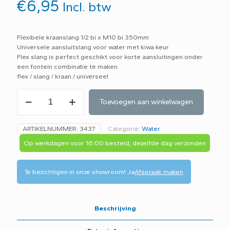
€
6,95
Incl. btw
Flexibele kraanslang 1/2 bi x M10 bi 350mm
Universele aansluitslang voor water met kiwa keur
Flex slang is perfect geschikt voor korte aansluitingen onder
een fontein combinatie te maken
flex / slang / kraan / universeel
Flexibele
Toevoegen aan winkelwagen
aansluitslang
3/8
bi
ARTIKELNUMMER:
3437
Categorie:
Water
x
M10
Op werkdagen voor 16:00 besteld, dezelfde dag verzonden
buitendraad,
lengte
350mm
Te bezichtigen in onze showroom!
Ja
Afspraak maken
aantal
Beschrijving